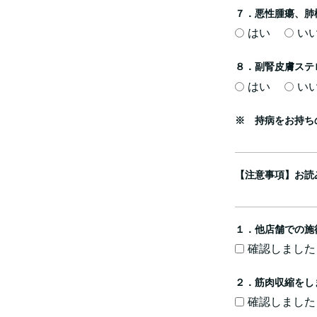
７．悪性腫瘍、肺
はい
い
８．副腎皮膚ステ
はい
い
※ 持病をお持ち
【注意事項】お読
１．他店舗での施
確認しました
２．筋肉収縮をし
確認しました