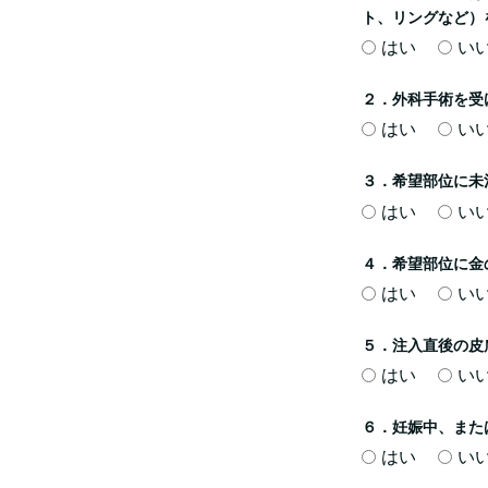
ト、リングなど）
はい
い
２．外科手術を受
はい
い
３．希望部位に未
はい
い
４．希望部位に金
はい
い
５．注入直後の皮
はい
い
６．妊娠中、また
はい
い