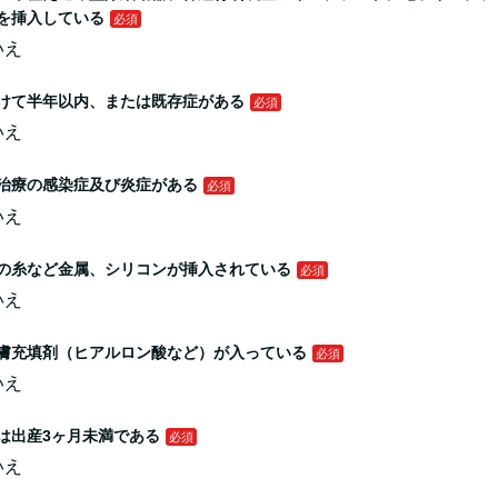
を挿入している
いえ
けて半年以内、または既存症がある
いえ
治療の感染症及び炎症がある
いえ
の糸など金属、シリコンが挿入されている
いえ
膚充填剤（ヒアルロン酸など）が入っている
いえ
は出産3ヶ月未満である
いえ